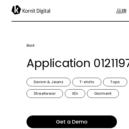
品牌
Back
Application 012119
Denim & Jeans
T-shirts
Tops
Streetwear
XDi
Garment
Get a Demo